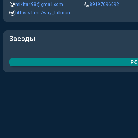
mikita498@gmail.com
89197696092
https://t.me/way_hillman
Заезды
Р