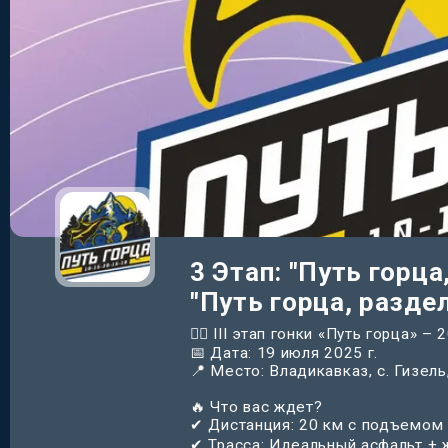
3 Этап: "Путь горца
"Путь горца, разде
🚵‍♂️ III этап гонки «Путь горца» – 
📅 Дата: 19 июля 2025 г.
📍 Место: Владикавказ, с. Гизель
🔥 Что вас ждет?
✔ Дистанция: 20 км с подъемом 
✔ Трасса: Идеальный асфальт + 