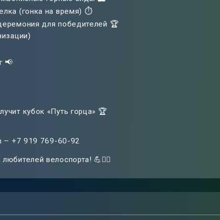
лка (гонка на время) ⏱️
церемония для победителей 🏆
низации)
г 📢
лучит кубок «Путь горца» 🏆
m – +7 919 769-60-92
юбителей велоспорта! 💪🚴‍♂️