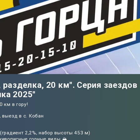
, разделка, 20 км". Серия заездов
лка 2025"
20 км в гору!
, выезд в с. Кобан
(градиент 2,2%, набор высоты 453 м)
живописные горные виды 🏔️