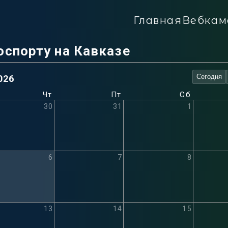
Главная
Вебкам
оспорту на Кавказе
Сегодня
2026
Чт
Пт
Сб
30
31
1
6
7
8
13
14
15