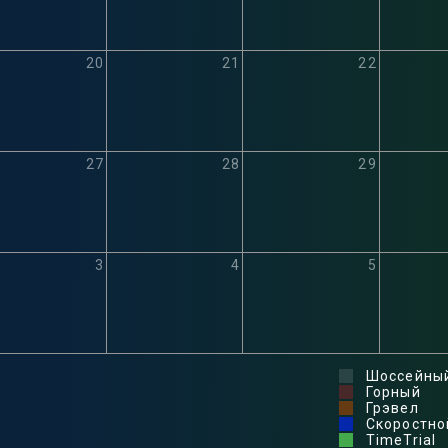
20
21
22
27
28
29
3
4
5
Шоссейны
Горный
Грэвел
Скоростно
TimeTrial