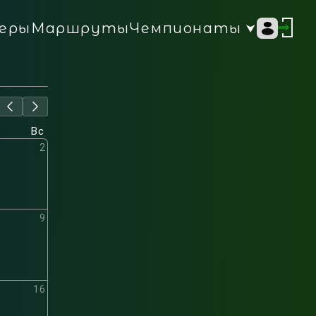
Чемпионаты
еры
Маршруты
Вс
2
9
16