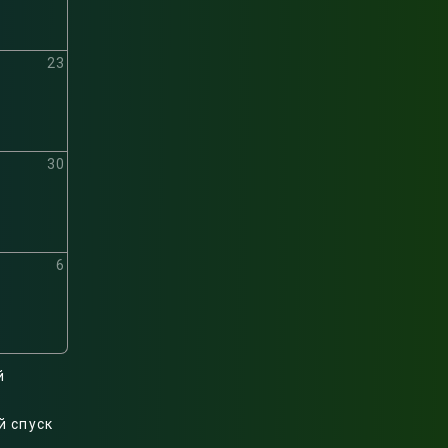
23
30
6
й
й спуск