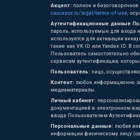
Акцепт
:
полное и безоговорочное
caucasus.ru/legal/terms-of-use,
осу
Аутентификационные данные По
пароль, используемые для входа н
используется для активации аккау
такие как VK ID или Yandex ID. В
Пользователь самостоятельно обе
сервисам аутентификации, которые
Пользователь
:
лицо, осуществляю
Контент
:
любое информационно зна
медиаматериалы.
Личный кабинет
:
персонализирова
документацией в электронном вид
ввода Пользователем Аутентифик
Персональные данные
:
любая ин
информации физическому лицу (суб