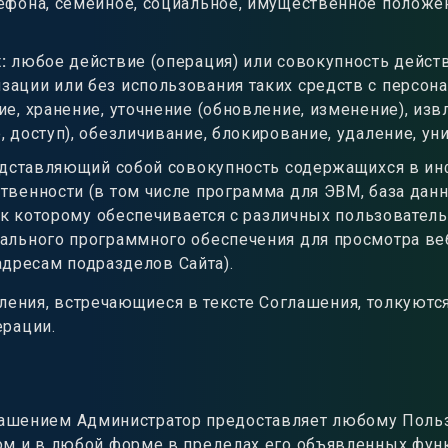
ефона, семейное, социальное, имущественное положен
х
:
любое действие (операция) или совокупность дейст
зации или без использования таких средств с персон
ие, хранение, уточнение (обновление, изменение), изв
, доступ), обезличивание, блокирование, удаление, у
редставляющий собой совокупность содержащихся в 
ственности (в том числе программа для ЭВМ, база да
уп к которому обеспечивается с различных пользовател
ального программного обеспечения для просмотра веб
адресам подразделов Сайта).
ления, встречающиеся в тексте Соглашения, толкуютс
ерации.
глашением Администратор предоставляет любому Поль
ом и в любой форме в пределах его объявленных фун