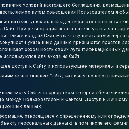
 принятие условий настоящего Соглашения, размещённ
ществляемое путём совершения Пользователем любых
льзователя
:
уникальный идентификатор пользователя 
а Сайт. При регистрации пользователь указывает адр
нта. Также вход на Сайт может осуществляться через 
 совокупности указанные данные признаются простой э
спечивает сохранность своих Аутентификационных дан
 используются для входа на Сайт.
щее доступ к Сайту и использующее материалы и сер
чимое наполнение Сайта, включая, но не ограничиваяс
нная часть Сайта, посредством которой обеспечивае
е между Пользователем и Сайтом. Доступ к Личному 
ационных данных.
формация, относящаяся к определённому или определ
ъекту персональных данных), в том числе его фамилия,