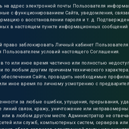
ь на адрес электронной почты Пользователя информац
анные с функционированием Сайта, уведомления, связ
рмацию о восстановлении пароля и т. д. Подтвержден
нных в настоящем пункте информационных сообщений 
ой право заблокировать Личный кабинет Пользователя
я Пользователем условий настоящего Соглашения.
 в то или иное время частично или полностью недост
ли по любым другим причинам технического характера
обеспечения Сайта, проводить необходимые профилак
о или иное время по личному усмотрению с предвари
венности за любые ошибки, упущения, прерывания, уд
е линий связи, кражу, уничтожение или неправомерн
 или в любом другом месте. Администратор не отвеча
етей или служб, компьютерных систем, серверов или