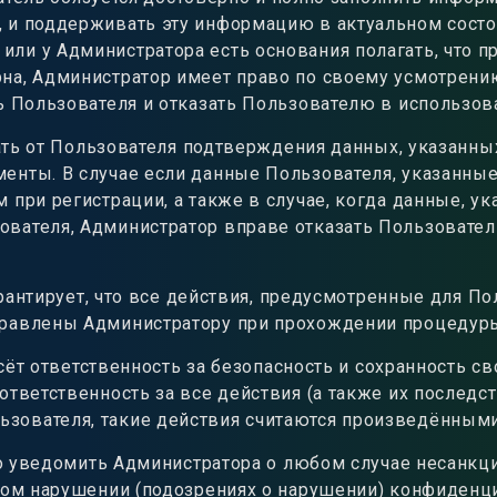
 и поддерживать эту информацию в актуальном состо
ли у Администратора есть основания полагать, что 
на, Администратор имеет право по своему усмотрени
ь Пользователя и отказать Пользователю в использов
ь от Пользователя подтверждения данных, указанных 
енты. В случае если данные Пользователя, указанные
при регистрации, а также в случае, когда данные, ук
вателя, Администратор вправе отказать Пользовател
рантирует, что все действия, предусмотренные для П
правлены Администратору при прохождении процедуры
ёт ответственность за безопасность и сохранность с
ответственность за все действия (а также их последс
зователя, такие действия считаются произведённым
 уведомить Администратора о любом случае несанкц
бом нарушении (подозрениях о нарушении) конфиденци