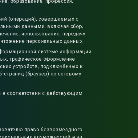
ие, образование, профессия,
вий (операций), совершаемых с
альными данными, включая сбор,
лечение, использование, передачу
ничтожение персональных данных.
информационной системе информации
нных, графическое оформление
ьских устройств, подключённых к
-страниц (браузер) по сетевому
я в соответствии с действующим
зователю право безвозмездного
кциональных возможностей и на