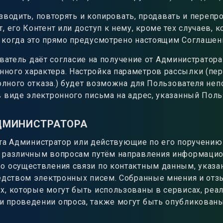
водить, повторять и копировать, продавать и перепро
 его Контент или доступ к нему, кроме тех случаев, 
 когда это прямо предусмотрено настоящим Соглашен
ватель даёт согласие на получение от Администратор
ого характера. Настройка параметров рассылки (пер
полного отказа.) будет возможна для Пользователя не
 виде электронного письма на адрес, указанный Поль
АДМИНИСТРАТОРА
та Администратор или действующие по его поручению
о различным вопросам путём направления информаци
о осуществления связи по контактным данным, указ
редством электронных писем. Собранные мнения и от
, которые могут быть использованы в сервисах, реа
 проведении опроса, также могут быть опубликован