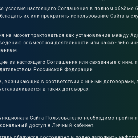
е условия настоящего Соглашения в полном объёме б
облюдать их или прекратить использование Сайта в сл
я не может трактоваться как установление между А
 ведению совместной деятельности или каких-либо ин
шением.
ие из настоящего Соглашения или связанные с ним, 
дательством Российской Федерации.
тв, возникающих в соответствии с иными договорами
станавливается в таких договорах.
ункционала Сайта Пользователю необходимо пройти пр
рсональный доступ в Личный кабинет.
тель обязуется достоверно и полно заполнить информ