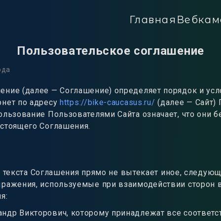
Главная
Вебкам
Пользовательское соглашение
ода
ение (далее — Соглашение) определяет порядок и усл
рнет по адресу
https://bike-caucasus.ru/
(далее — Сайт) 
ользование Пользователями Сайта означает, что они 
астоящего Соглашения.
з текста Соглашения прямо не вытекает иное, следу
ыражения, используемые при взаимодействии сторон в
я:
ндр Викторович, которому принадлежат все соответс