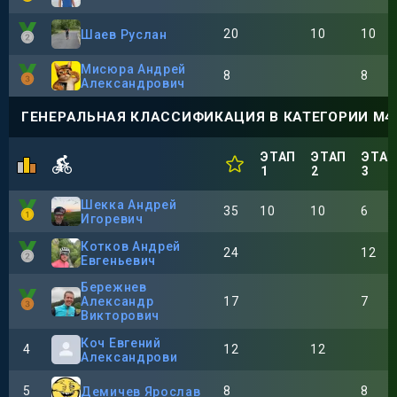
20
10
10
Шаев Руслан
Мисюра Андрей
8
8
Александрович
ГЕНЕРАЛЬНАЯ КЛАССИФИКАЦИЯ В КАТЕГОРИИ М4
ЭТАП
ЭТАП
ЭТА
1
2
3
Шекка Андрей
35
10
10
6
Игоревич
Котков Андрей
24
12
Евгеньевич
Бережнев
Александр
17
7
Викторович
Коч Евгений
4
12
12
Александрови
5
8
8
Демичев Ярослав