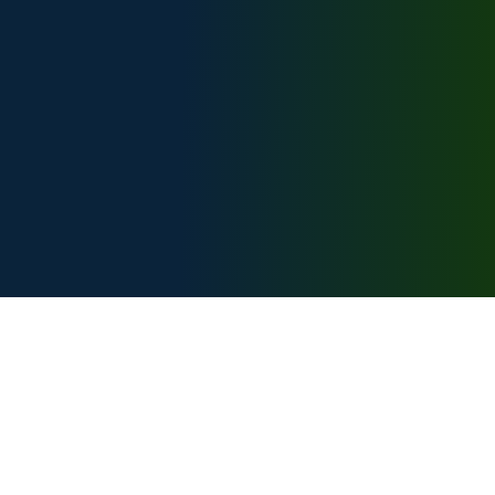
Техническая поддержка:
support@bike-caucasus.ru
Разработчик
Карта сайта:
Главная
Вебкамеры
Маршруты