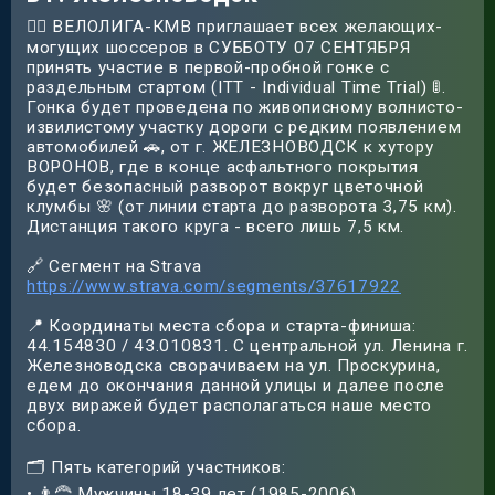
🚴‍♂️ ВЕЛОЛИГА-КМВ приглашает всех желающих-
могущих шоссеров в СУББОТУ 07 СЕНТЯБРЯ
принять участие в первой-пробной гонке с
раздельным стартом (ITT - Individual Time Trial) 🚦.
Гонка будет проведена по живописному волнисто-
извилистому участку дороги с редким появлением
автомобилей 🚗, от г. ЖЕЛЕЗНОВОДСК к хутору
ВОРОНОВ, где в конце асфальтного покрытия
будет безопасный разворот вокруг цветочной
клумбы 🌸 (от линии старта до разворота 3,75 км).
Дистанция такого круга - всего лишь 7,5 км.
🔗 Сегмент на Strava
https://www.strava.com/segments/37617922
📍 Координаты места сбора и старта-финиша:
44.154830 / 43.010831. С центральной ул. Ленина г.
Железноводска сворачиваем на ул. Проскурина,
едем до окончания данной улицы и далее после
двух виражей будет располагаться наше место
сбора.
🗂 Пять категорий участников:
• 👨‍🦰 Мужчины 18-39 лет (1985-2006)