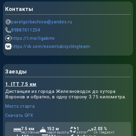
Контакты
pavelgorbachiow@yandex.ru
89887611254
https://t.me/ligakmv
https://vk.com/essentukicyclingteam
Заезды
1. ITT 7.5 км
Дистанция из города Железноводск до хутора
Воронов и обратно, в одну сторону 3.75 километра.
Место старта
Скачать GPX
7.5
км
152
м
1
2.03
%
РАССТОЯНИЕ
НАБОР ВЫСОТЫ
КРУГИ
СР. ГРАДИЕНТ