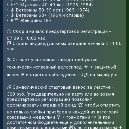
• 👨‍🦳 Мужчины 40-49 лет (1975-1984)
• 👴 Ветераны 50-59 лет (1965-1974)
• 👴 Ветераны 60+ (1964 и старше)
• 👩‍🦰 Женщины 18+
🕙 Сбор и начало предстартовой регистрации -
07.09 с 10:00 час.
🏁 Старты индивидуальных заездов начнём с 11:00
час.
🛠️ От всех участников заезда требуются:
технически исправный велосипед 🚲 + защитный
шлем 🪖 и строгое соблюдение ПДД на маршруте.
💰 Символический стартовый взнос за участие –
300 руб. (предварительно на карту или во время
предстартовой регистрации) позволит
сформировать наградной фонд 🏆, чтобы отметить
не только тройки призёров в каждой из категорий
красивыми медалями 🏅 + грамотами 📜 (а при
достаточном бюджете ещё и дополнительными
памятными велоподарками 🎁), но и грамотами 📜 +