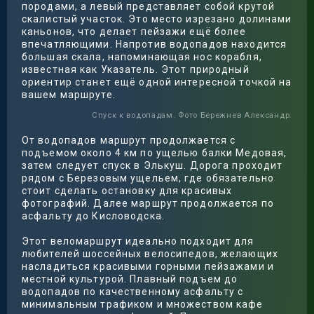
породами, а левый представляет собой крутой
скалистый участок. Это место изрезано долинами
каньонов, что делает пейзажи ещё более
впечатляющими. Напротив водопадов находится
большая скала, напоминающая нос корабля,
известная как Указатель. Этот природный
ориентир станет ещё одной интересной точкой на
вашем маршруте.
Спуск к водопадам. Фото Бережнев Александр.
От водопадов маршрут продолжается с
подъемом около 4 км по ущелью балки Медовая,
затем следует спуск в Элькуш. Дорога проходит
рядом с Березовым ущельем, где обязательно
стоит сделать остановку для красивых
фотографий. Далее маршрут продолжается по
асфальту до Кисловодска.
Этот веломаршрут идеально подходит для
любителей шоссейных велосипедов, желающих
насладиться красивыми горными пейзажами и
местной культурой. Плавный подъем до
водопадов по качественному асфальту с
минимальным трафиком и множеством кафе