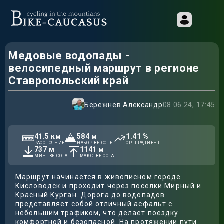
Медовые водопады -
велосипедный маршрут в регионе
Ставропольский край
Бережнев Александр
08.06.24, 17:45
41.5
км
584
м
1.41
%
РАССТОЯНИЕ
НАБОР ВЫСОТЫ
СР. ГРАДИЕНТ
737
м
1141
м
МИН. ВЫСОТА
МАКС. ВЫСОТА
Маршрут начинается в живописном городе
Кисловодск и проходит через поселки Мирный и
Красный Курган. Дорога до водопадов
представляет собой отличный асфальт с
небольшим трафиком, что делает поездку
комфортной и безопасной. На протяжении пути