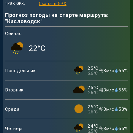
ТРЭК GPX
Скачать GPX
Прогноз погоды на старте маршрута:
"Кисловодск"
Сейчас
22
°C
25
°C
Понедельник
3
м/с
65
%
26
°C
25
°C
Вторник
3
м/с
56
%
26
°C
26
°C
Среда
3
м/с
53
%
26
°C
24
°C
Четверг
3
м/с
65
%
25
°C