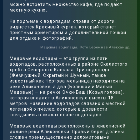
можно встретить множество кафе, где подают
местную кухню.
На подъеме к водопадам, справа от дороги,
виднеется Красивый курган, который станет
приятным ориентиром и дополнительной точкой
для отдыха и фотографий.
Медовые водопады. Фото Бережнев Александр.
Медовые водопады — это группа из пяти
водопадов, расположенных в районе Скалистого
хребта Северного Кавказа. Три водопада
(Жемчужный, Скрытый и Шумный, также
известный как Чёртова мельница) находятся на
реке Аликоновке, а два (Большой и Малый
Медовые) — на речке Эчки-Баш (Козья голова),
которая впадает в Аликоновку с высоты 18
метров. Название водопадов связано с местной
легендой о пчёлах, которые в древности
гнездились в скалах возле водопадов.
Медовые водопады расположены в живописной
долине реки Аликоновки. Правый берег долины
сложен преимущественно доломитовыми