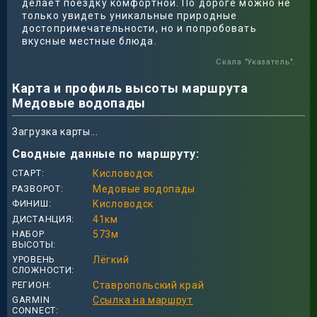
делает поездку комфортной. По дороге можно не
только увидеть уникальные природные
достопримечательности, но и попробовать
вкусные местные блюда.
Скала "Указатель".
Карта и профиль высоты маршрута
Медовые водопады
Загрузка карты...
Сводные данные по маршруту:
СТАРТ
Кисловодск
РАЗВОРОТ
Медовые водопады
ФИНИШ
Кисловодск
ДИСТАНЦИЯ
41
км
НАБОР
573
м
ВЫСОТЫ
УРОВЕНЬ
Лёгкий
СЛОЖНОСТИ
РЕГИОН
Ставропольский край
GARMIN
Ссылка на маршрут
CONNECT