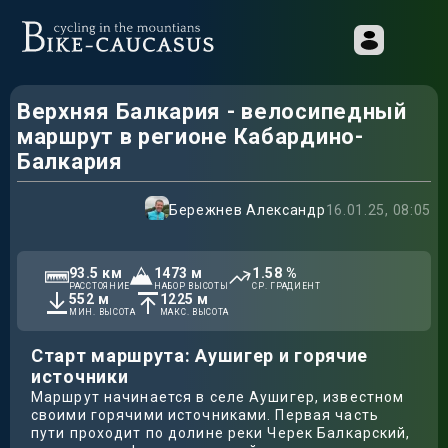
Верхняя Балкария - велосипедный
маршрут в регионе Кабардино-
Балкария
Бережнев Александр
16.01.25, 08:05
93.5
км
1473
м
1.58
%
РАССТОЯНИЕ
НАБОР ВЫСОТЫ
СР. ГРАДИЕНТ
552
м
1225
м
МИН. ВЫСОТА
МАКС. ВЫСОТА
Старт маршрута: Аушигер и горячие
источники
Маршрут начинается в селе Аушигер, известном
своими горячими источниками. Первая часть
пути проходит по долине реки Черек Балкарский,