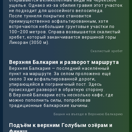
открываются великолепные виды на Черекское
ущелье. Однако из-за обилия гравия этот участок
не подходит для шоссейного велосипеда.
После туннеля покрытие становится
преимущественно асфальтированным, хотя
встречаются небольшие грунтовые участки по
100–200 метров. Справа возвышается скалистый
хребет, который заканчивается вершиной горы
Ликоран (3050 м).
Скалистый хребет
Верхняя Балкария и разворот маршрута
Верхняя Балкария — последний населённый
пункт на маршруте. За селом проложено ещё
около 3 км асфальтированной дороги,
упирающейся в пограничный пост. Здесь
происходит разворот в обратную сторону.
В Верхней Балкарии есть несколько кафе, где
можно пополнить силы, попробовав
традиционные балкарские хычины.
Башня на въезде в Верхнюю Балкарию
Подъём к верхним Голубым озёрам и
финиш