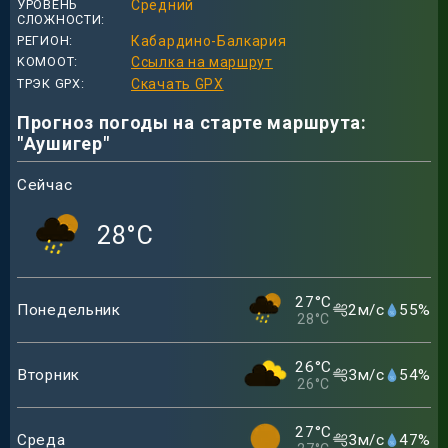
УРОВЕНЬ
Средний
СЛОЖНОСТИ
РЕГИОН
Кабардино-Балкария
KOMOOT
Ссылка на маршрут
ТРЭК GPX
Скачать GPX
Прогноз погоды на старте маршрута:
"Аушигер"
Сейчас
28
°C
27
°C
Понедельник
2
м/с
55
%
28
°C
26
°C
Вторник
3
м/с
54
%
26
°C
27
°C
Среда
3
м/с
47
%