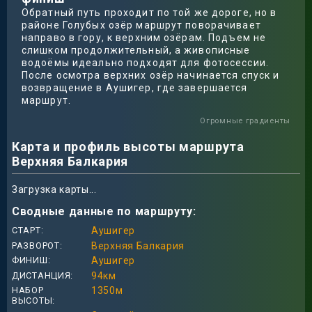
Обратный путь проходит по той же дороге, но в
районе Голубых озёр маршрут поворачивает
направо в гору, к верхним озёрам. Подъем не
слишком продолжительный, а живописные
водоёмы идеально подходят для фотосессии.
После осмотра верхних озёр начинается спуск и
возвращение в Аушигер, где завершается
маршрут.
Огромные градиенты
Карта и профиль высоты маршрута
Верхняя Балкария
Загрузка карты...
Сводные данные по маршруту:
СТАРТ
Аушигер
РАЗВОРОТ
Верхняя Балкария
ФИНИШ
Аушигер
ДИСТАНЦИЯ
94
км
НАБОР
1350
м
ВЫСОТЫ