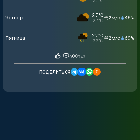
27
°C
27
°C
Четверг
2
м/с
46
%
27
°C
22
°C
Пятница
2
м/с
69
%
22
°C
1
0
743
ПОДЕЛИТЬСЯ