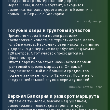
следуя по асфальтированной дороге.
Через 17 км, в селе Бабугент, находится
развилка: направо дорога ведёт в Безенги, а
прямо — в Верхнюю Балкарию.
Старт из Аушигера
Голубые озёра и грунтовый участок
Примерно через 5 км после развилки
расположено известное туристическое место —
Голубые озёра. Несколько озёр находятся прямо
у дороги, а до верхних потребуется подъем на
120 метров. Этот участок проходится на
обратном пути.
Спустя пару километров начинается первый
грунтовый отрезок маршрута. Он самый
продолжительный и с большим градиентом:
подъем занимает около 12 минут. После него
следует небольшой спуск к серии туннелей.
Нижнее Голубое Озеро
Верхняя Балкария и разворот маршрута
Справа от туннелей, высоко над ущельем,
расположена пешеходная тропа, откуда