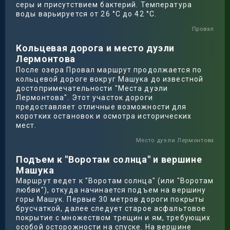
серы и присутствием бактерий. Температура
воды варьируется от 26 °C до 42 °C.
Провал
Кольцевая дорога и место дуэли
Лермонтова
После озера Провал маршрут продолжается по
кольцевой дороге вокруг Машука до известной
достопримечательности "Места дуэли
Лермонтова". Этот участок дороги
предоставляет отличные возможности для
коротких остановок и осмотра исторических
мест.
Место дуэли Лермонтова
Подъем к "Воротам солнца" и вершине
Машука
Маршрут ведет к "Воротам солнца" (или "Воротам
любви"), откуда начинается подъем на вершину
горы Машук. Первые 30 метров дороги покрыты
брусчаткой, далее следует старое асфальтовое
покрытие с множеством трещин и ям, требующих
особой осторожности на спуске. На вершине