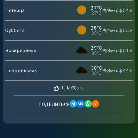
27
°C
Пятница
9
м/с
54
%
27
°C
28
°C
Суббота
4
м/с
55
%
28
°C
29
°C
Воскресенье
3
м/с
51
%
30
°C
30
°C
Понедельник
3
м/с
44
%
30
°C
1
0
2.3k
ПОДЕЛИТЬСЯ