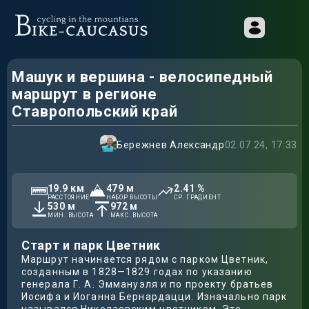
Машук и вершина - велосипедный
маршрут в регионе
Ставропольский край
Бережнев Александр
02.07.24, 17:33
19.9
км
479
м
2.41
%
РАССТОЯНИЕ
НАБОР ВЫСОТЫ
СР. ГРАДИЕНТ
530
м
972
м
МИН. ВЫСОТА
МАКС. ВЫСОТА
Старт и парк Цветник
Маршрут начинается рядом с парком Цветник,
созданным в 1828—1829 годах по указанию
генерала Г. А. Эммануэля и по проекту братьев
Иосифа и Иоганна Бернардацци. Изначально парк