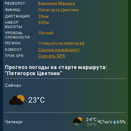
РАЗВОРОТ
Вершина Машука
ФИНИШ
Пятигорск Цветник
ДИСТАНЦИЯ
20
км
НАБОР
600
м
ВЫСОТЫ
УРОВЕНЬ
Лёгкий
СЛОЖНОСТИ
РЕГИОН
Ставропольский край
KOMOOT
Ссылка на маршрут
ТРЭК GPX
Скачать GPX
Прогноз погоды на старте маршрута:
"Пятигорск Цветник"
Сейчас
23
°C
24
°C
Четверг
7
м/с
69
%
24
°C