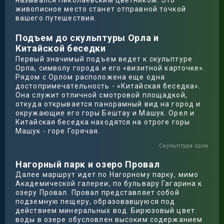
назывался Николаевским цветником. Это
живописное место станет отправной точкой
вашего путешествия.
Подъем до скульптуры Орла и
Китайской беседки
Первый значимый подъем ведет к скульптуре
Орла, символу города и его «визитной карточке».
Рядом с Орлом расположена еще одна
достопримечательность - «Китайская беседка».
Она служит отличной смотровой площадкой,
откуда открывается панорамный вид на город и
окружающие его горы Бештау и Машук. Орел и
Китайская беседка находятся на отроге горы
Машук - горе Горячая.
Скульптура орла
Нагорный парк и озеро Провал
Далее маршрут идет по Нагорному парку, мимо
Академической галереи, по бульвару Гагарина к
озеру Провал. Провал представляет собой
подземную пещеру, образовавшуюся под
действием минеральных вод. Бирюзовый цвет
воды в озере обусловлен высоким содержанием