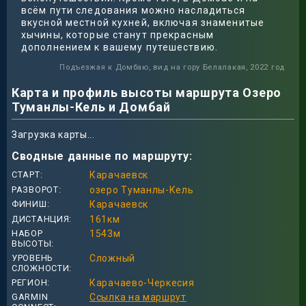
всём пути следования можно насладиться
вкусной местной кухней, включая знаменитые
хычины, которые станут прекрасным
дополнением к вашему путешествию.
Подъезжая к Домбаю, вид на гору Белалакая, 2022 год
Карта и профиль высоты маршрута Озеро
Туманлы-Кель и Домбай
Загрузка карты...
Сводные данные по маршруту:
СТАРТ
Карачаевск
РАЗВОРОТ
озеро Туманлы-Кель
ФИНИШ
Карачаевск
ДИСТАНЦИЯ
161
км
НАБОР
1543
м
ВЫСОТЫ
УРОВЕНЬ
Сложный
СЛОЖНОСТИ
РЕГИОН
Карачаево-Черкесия
GARMIN
Ссылка на маршрут