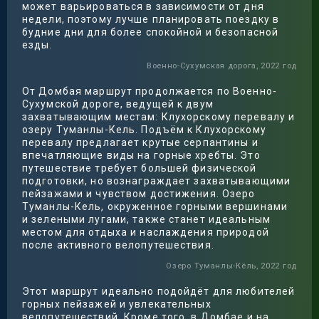
может варьироваться в зависимости от дня
недели, поэтому лучше планировать поездку в
будние дни для более спокойной и безопасной
езды.
Военно-Сухумская дорога, 2022 год
От Домбая маршрут продолжается по Военно-
Сухумской дороге, ведущей к двум
захватывающим местам: Клухорскому перевалу и
озеру Туманлы-Кель. Подъём к Клухорскому
перевалу предлагает крутые серпантины и
впечатляющие виды на горные хребты. Это
путешествие требует большей физической
подготовки, но вознаграждает захватывающими
пейзажами и чувством достижения. Озеро
Туманлы-Кель, окруженное горными вершинами
и зелеными лугами, также станет идеальным
местом для отдыха и наслаждения природой
после активного велопутешествия.
Озеро Туманлы-Кёль, 2022 год
Этот маршрут идеально подойдёт для любителей
горных пейзажей и увлекательных
велопутешествий. Кроме того, в Домбае и на