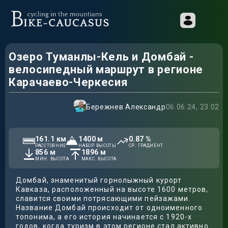
Озеро Туманлы-Кель и Домбай -
велосипедный маршрут в регионе
Карачаево-Черкесия
Бережнев Александр
06.06.24, 23:02
161.1
км
1400
м
0.87
%
РАССТОЯНИЕ
НАБОР ВЫСОТЫ
СР. ГРАДИЕНТ
856
м
1896
м
МИН. ВЫСОТА
МАКС. ВЫСОТА
Домбай, знаменитый горнолыжный курорт
Кавказа, расположенный на высоте 1600 метров,
славится своими потрясающими пейзажами.
Название Домбай происходит от одноименного
топонима, а его история начинается с 1920-х
годов, когда туризм в этом регионе стал активно