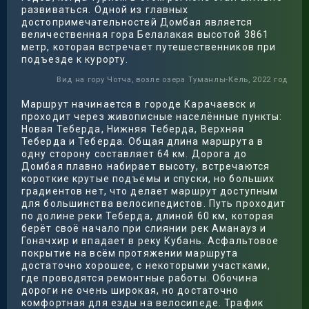
развиваться. Одной из главных
достопримечательностей Домбая является
величественная гора Белалакая высотой 3861
метр, которая встречает путешественников при
подъезде к курорту.
Вид на гору Чотча, возле озера Туманлы-Кёль, 2022 год
Маршрут начинается в городе Карачаевск и
проходит через живописные населённые пункты:
Новая Теберда, Нижняя Теберда, Верхняя
Теберда и Теберда. Общая длина маршрута в
одну сторону составляет 64 км. Дорога до
Домбая плавно набирает высоту, встречаются
короткие крутые подъёмы и спуски, но больших
градиентов нет, что делает маршрут доступным
для большинства велосипедистов. Путь проходит
по долине реки Теберда, длиной 60 км, которая
берёт своё начало при слиянии рек Аманауз и
Гоначхир и впадает в реку Кубань. Асфальтовое
покрытие на всём протяжении маршрута
достаточно хорошее, с некоторыми участками,
где проводятся ремонтные работы. Обочина
дороги не очень широкая, но достаточно
комфортная для езды на велосипеде. Трафик