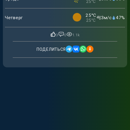
25
°C
25
°C
Четверг
3
м/с
47
%
25
°C
3
0
1.1k
ПОДЕЛИТЬСЯ