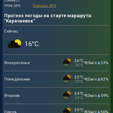
CONNECT
ТРЭК GPX
Скачать GPX
Прогноз погоды на старте маршрута:
"Карачаевск"
Сейчас
16
°C
26
°C
Воскресенье
3
м/с
53
%
26
°C
22
°C
Понедельник
2
м/с
82
%
23
°C
24
°C
Вторник
3
м/с
59
%
24
°C
25
°C
Среда
3
м/с
56
%