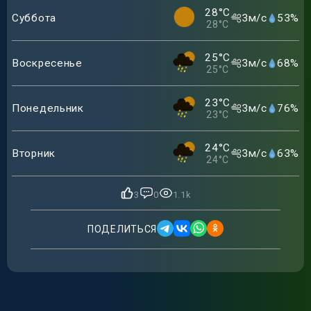
28
°C
Суббота
3
м/с
53
%
28
°C
25
°C
Воскресенье
3
м/с
68
%
25
°C
23
°C
Понедельник
3
м/с
76
%
23
°C
24
°C
Вторник
3
м/с
63
%
24
°C
3
0
1.1k
ПОДЕЛИТЬСЯ