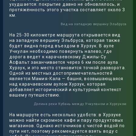
ухудшается: покрытие давно не обновлялось, и
протяжённость этого участка составляет около 3
км.
Вид на западную вершину Эльбруса
На 25-30 километре маршрута открывается вид
на западную вершину Эльбруса, которая также
будет видна перед въездом в Хурзук. В ауле
Учкулан необходимо повернуть налево, где
дорога ведет к карачаевскому Джилы-Су.
Асфальт заканчивается через 6 км после аула
Хурзук, и это место становится точкой разворота.
Одной из местных достопримечательностей
является Мамия-Кала — башня, возвышающаяся
над карачаевским аулом Хурзук, которая
добавляет исторический и культурный контекст
вашему путешествию.
Долина реки Кубань между Учкуланом и Хурзуком
На маршруте есть несколько удобств: в Хурзуке
можно найти скромное кафе и пару продуктовых
магазинов. Однако источников с чистой водой по
пути нет, поэтому рекомендуется взять воду с