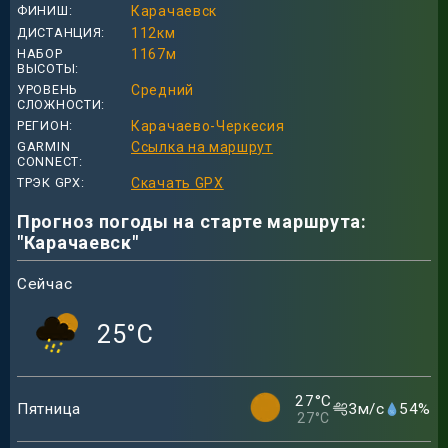
ФИНИШ
Карачаевск
ДИСТАНЦИЯ
112
км
НАБОР
1167
м
ВЫСОТЫ
УРОВЕНЬ
Средний
СЛОЖНОСТИ
РЕГИОН
Карачаево-Черкесия
GARMIN
Ссылка на маршрут
CONNECT
ТРЭК GPX
Скачать GPX
Прогноз погоды на старте маршрута:
"Карачаевск"
Сейчас
25
°C
27
°C
Пятница
3
м/с
54
%
27
°C