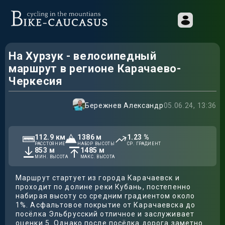
На Хурзук - велосипедный
маршрут в регионе Карачаево-
Черкесия
Бережнев Александр
05.06.24, 13:36
112.9
км
1386
м
1.23
%
РАССТОЯНИЕ
НАБОР ВЫСОТЫ
СР. ГРАДИЕНТ
853
м
1485
м
МИН. ВЫСОТА
МАКС. ВЫСОТА
Маршрут стартует из города Карачаевск и
проходит по долине реки Кубань, постепенно
набирая высоту со средним градиентом около
1%. Асфальтовое покрытие от Карачаевска до
посёлка Эльбрусский отличное и заслуживает
оценки 5. Однако после посёлка дорога заметно