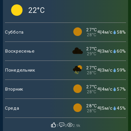
22
°C
27
°C
Суббота
4
м/с
58
%
28
°C
27
°C
Воскресенье
3
м/с
60
%
29
°C
27
°C
Понедельник
3
м/с
59
%
28
°C
27
°C
Вторник
4
м/с
57
%
28
°C
28
°C
Среда
5
м/с
45
%
28
°C
1
0
2.9k