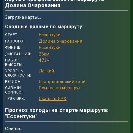
Долина Очарования
Загрузка карты...
Сводные данные по маршруту:
СТАРТ
Ессентуки
РАЗВОРОТ
Долина очарования
ФИНИШ
Ессентуки
ДИСТАНЦИЯ
26
км
НАБОР
473
м
ВЫСОТЫ
УРОВЕНЬ
Лёгкий
СЛОЖНОСТИ
РЕГИОН
Ставропольский край
GARMIN
Ссылка на маршрут
CONNECT
ТРЭК GPX
Скачать GPX
Прогноз погоды на старте маршрута:
"Ессентуки"
Сейчас