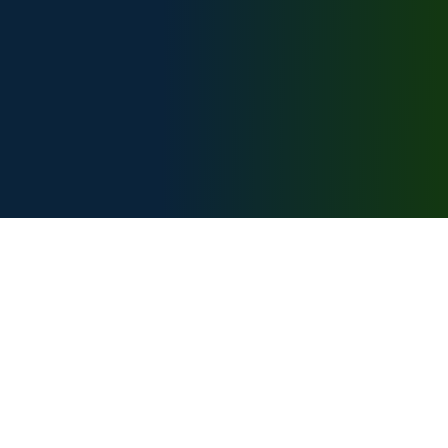
Техническая поддержка:
support@bike-caucasus.ru
Разработчик
Карта сайта:
Главная
Вебкамеры
Маршруты
Цены на услуги
Чемпионаты