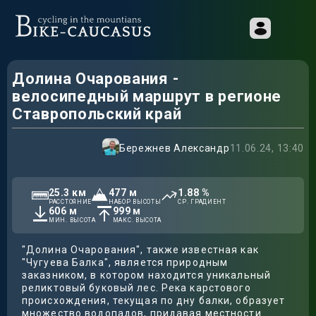
Долина Очарования -
велосипедный маршрут в регионе
Ставропольский край
Бережнев Александр
11.06.24, 13:40
25.3
км
477
м
1.88
%
РАССТОЯНИЕ
НАБОР ВЫСОТЫ
СР. ГРАДИЕНТ
606
м
999
м
МИН. ВЫСОТА
МАКС. ВЫСОТА
"Долина Очарования", также известная как
"Чугуева Балка", является природным
заказником, в котором находится уникальный
реликтовый буковый лес. Река карстового
происхождения, текущая по дну балки, образует
множество водопадов, придавая местности