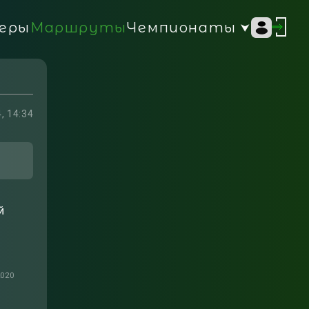
Чемпионаты
еры
Маршруты
, 14:34
й
2020