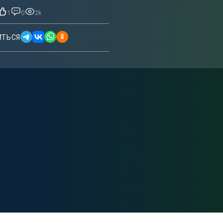
1
0
2k
ИТЬСЯ