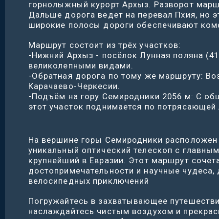
горнолыжный курорт Архыз. Разворот маршр
Дальше дорога ведет на перевал Пхия, но 
широкие полосы дороги обеспечивают ком
Маршрут состоит из трёх участков:
-Нижний Архыз - посёлок Лунная поляна (4
великолепными видами.
-Обратная дорога по тому же маршруту: В
Карачаево-Черкесии.
-Подъём на гору Семиродники 2056 м: С об
этот участок поднимается по потрясающей 
На вершине горы Семиродники расположен
уникальный оптический телескоп с главны
крупнейший в Евразии. Этот маршрут сочет
достопримечательности и научные чудеса,
велосипедных приключений
Погружайтесь в захватывающее путешестви
наслаждайтесь чистым воздухом и прекра