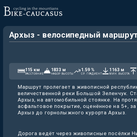
Архыз - велосипедный маршрут
115
км
1833
м
1.59
%
1163
м
РАССТОЯНИЕ
НАБОР ВЫСОТЫ
СР. ГРАДИЕНТ
МИН. ВЫСОТА
Маршрут пролегает в живописной республи
величественной реки Большой Зеленчук. Ст
Архыз, на автомобильной стоянке. На прот
асфальтовое покрытие, оценённое на 5+, з
Архыз до горнолыжного курорта Архыз.
Дорога ведёт через живописные посёлки Н