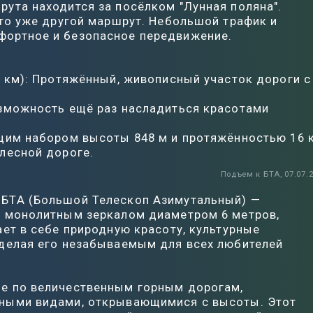
ута находится за посёлком "Лунная поляна".
это уже другой маршрут. Небольшой трафик и
фортное и безопасное передвижение.
1 км): Протяжённый, живописный участок дороги с
озможность ещё раз насладиться красотами
щим набором высоты 848 м и протяжённостью 16 
лесной дороге.
Подъем к БТА, 07.07.
 БТА (Большой Телескоп Азимутальный) —
м монолитным зеркалом диаметром 6 метров,
ает в себе природную красоту, культурные
 делая его незабываемым для всех любителей
е по величественным горным дорогам,
сными видами, открывающимися с высоты. Этот