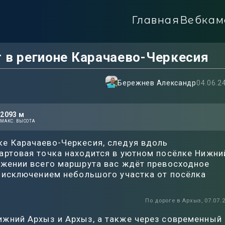
Главная
Вебкам
 в регионе Карачаево-Черкесия
Бережнев Александр
04.06.24
2093
м
МАКС. ВЫСОТА
ке Карачаево-Черкесия, следуя вдоль
артовая точка находится в уютном посёлке Нижни
яжении всего маршрута вас ждёт превосходное
а исключением небольшого участка от посёлка
По дороге в Архыз, 07.07.
ижний Архыз и Архыз, а также через современный