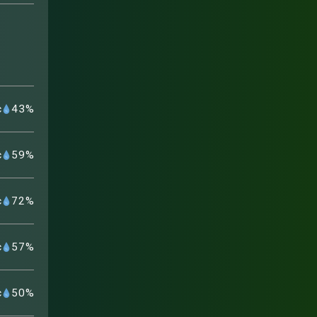
с
43
%
с
59
%
с
72
%
с
57
%
с
50
%