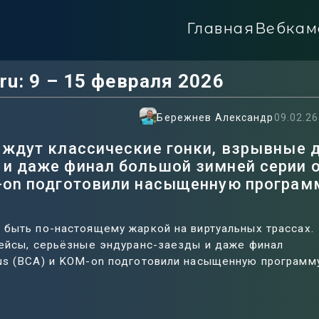
Главная
Вебкам
u: 9 – 15 февраля 2026
Бережнев Александр
09.02.26
 ждут классические гонки, взрывные д
 и даже финал большой зимней серии 
M-on подготовили насыщенную програм
 быть по-настоящему жаркой на виртуальных трассах.
рейсы, серьёзные эндуранс-заезды и даже финал
us (BCA) и KOM-on подготовили насыщенную программ