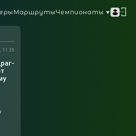
Чемпионаты
еры
Маршруты
, 11:35
раг-
от
му
у