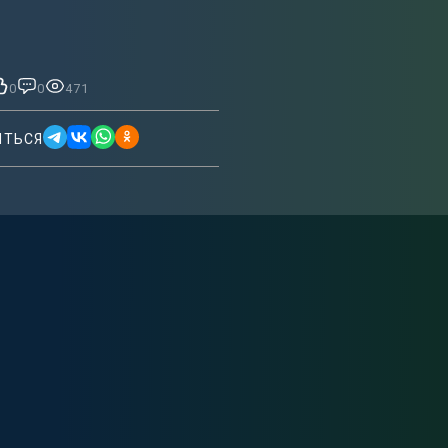
0
0
471
ИТЬСЯ