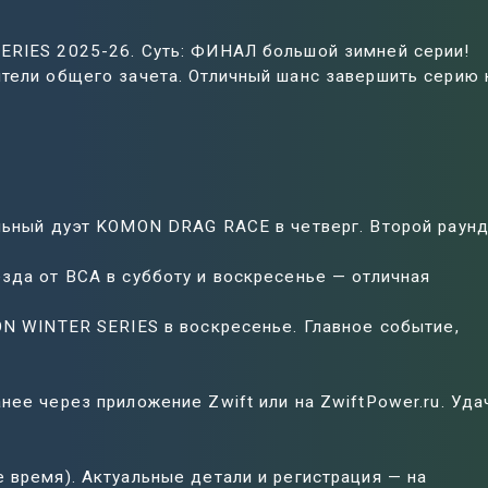
ERIES 2025-26. Суть: ФИНАЛ большой зимней серии!
ители общего зачета. Отличный шанс завершить серию 
альный дуэт KOMON DRAG RACE в четверг. Второй раун
зда от BCA в субботу и воскресенье — отличная
ON WINTER SERIES в воскресенье. Главное событие,
нее через приложение Zwift или на ZwiftPower.ru. Уда
 время). Актуальные детали и регистрация — на