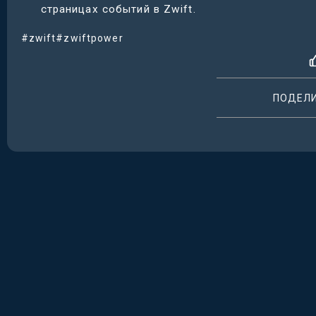
страницах событий в Zwift.
#zwift
#zwiftpower
ПОДЕЛ