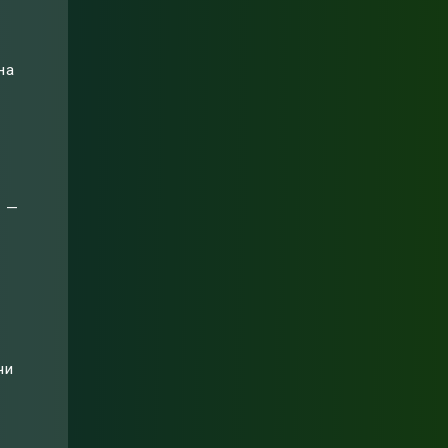
на
д —
чи