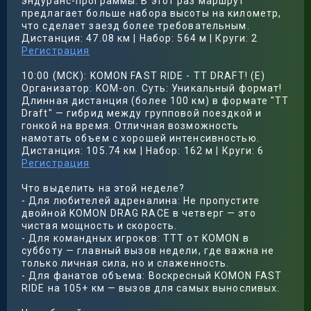
эндуранс-программы. В этот раз маршрут
предлагает больше набора высоты на километр,
что сделает заезд более требовательным.
Дистанция: 47.08 км | Набор: 564 м | Круги: 2
Регистрация
10:00 (МСК): KOMON FAST RIDE - TT DRAFT! (E)
Организатор: KOM-on. Суть: Уникальный формат!
Длинная дистанция (более 100 км) в формате "TT
Draft" — гибрид между групповой поездкой и
гонкой на время. Отличная возможность
намотать объем с хорошей интенсивностью.
Дистанция: 105.74 км | Набор: 162 м | Круги: 6
Регистрация
Что выделить на этой неделе?
- Для любителей адреналина: Не пропустите
двойной KOMON DRAG RACE в четверг — это
чистая мощность и скорость.
- Для командных игроков: TTT от KOMON в
субботу — главный вызов недели, где важна не
только личная сила, но и слаженность.
- Для фанатов объема: Воскресный KOMON FAST
RIDE на 105+ км — вызов для самых выносливых.