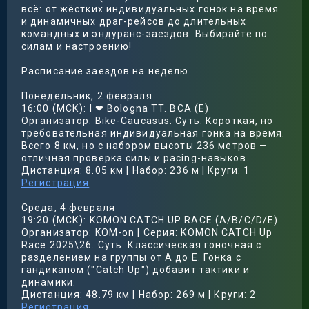
всё: от жёстких индивидуальных гонок на время
и динамичных драг-рейсов до длительных
командных и эндуранс-заездов. Выбирайте по
силам и настроению!
Расписание заездов на неделю
Понедельник, 2 февраля
16:00 (МСК): I ❤ Bologna TT. BCA (E)
Организатор: Bike-Caucasus. Суть: Короткая, но
требовательная индивидуальная гонка на время.
Всего 8 км, но с набором высоты 236 метров —
отличная проверка силы и pacing-навыков.
Дистанция: 8.05 км | Набор: 236 м | Круги: 1
Регистрация
Среда, 4 февраля
19:20 (МСК): KOMON CATCH UP RACE (A/B/C/D/E)
Организатор: KOM-on | Серия: KOMON CATCH Up
Race 2025\26. Суть: Классическая гоночная с
разделением на группы от A до E. Гонка с
гандикапом ("Catch Up") добавит тактики и
динамики.
Дистанция: 48.79 км | Набор: 269 м | Круги: 2
Регистрация