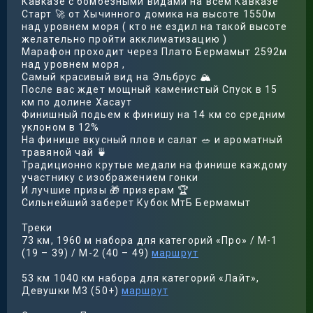
Кавказе с бомбезными видами на всем Кавказе
Старт 🚀 от Хычинного домика на высоте 1550м
над уровнем моря ( кто не ездил на такой высоте
желательно пройти акклиматизацию )
Марафон проходит через Плато Бермамыт 2592м
над уровнем моря ,
Самый красивый вид на Эльбрус 🏔
После вас ждет мощный каменистый Спуск в 15
км по долине Хасаут
Финишный подьем к финишу на 14 км со средним
уклоном в 12%
На финише вкусный плов и салат 🥗 и ароматный
травяной чай 🍵
Традиционно крутые медали на финише каждому
участнику с изображением гонки
И лучшие призы 🎁 призерам 🏆
Сильнейший заберет Кубок МтБ Бермамыт
Треки
73 км, 1960 м набора для категорий «Про» / М-1
(19 – 39) / М-2 (40 – 49)
маршрут
53 км 1040 км набора для категорий «Лайт»,
Девушки М3 (50+)
маршрут