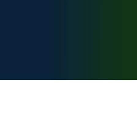
Техническая поддержка:
support@bike-caucasus.ru
Разработчик
Карта сайта:
Главная
Вебкамеры
Маршруты