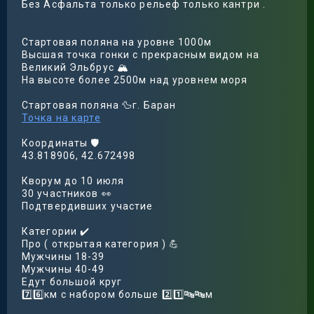
Без Асфальта только рельеф только кантри .
Стартовая поляна на уровне 1000м
Высшая точка гонки с прекрасным видом на
Великий Эльбрус 🏔️
На высоте более 2500м над уровнем моря
Стартовая поляна 🦆г. Баран
Точка на карте
Координаты 🛡
43.818906, 42.672498
Кворум до 10 июля
30 участников 👀
Подтвердивших участие
Категории ✔️
Про ( открытая категория ) 💪
Мужчины 18-39
Мужчины 40-49
Едут большой круг
7️⃣6️⃣км с набором больше 2️⃣1️⃣🔤🔤м