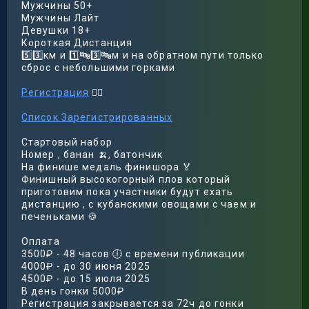
Мужчины 50+
Мужчины Лайт
Девушки 18+
Короткая Дистанция
5️⃣3️⃣км и 1️⃣🔤3️⃣🔤м и на обратном пути только
сброс с небольшими горками
Регистрация
🚴‍♀️
Список Зарегистрированных
Стартовый набор
Номер , банан 🍌, батончик
На финише медаль финишора 🏅
Финишный высокогорный плов который
приготовим пока участники будут ехать
дистанцию , с кубанскими овощами с чаем и
печеньками 🍪
Оплата
3500₽ - 48 часов 🕕 с времени публикации
4000₽ - до 30 июня 2025
4500₽ - до 15 июля 2025
В день гонки 5000₽
Регистрация закрывается за 72ч до гонки