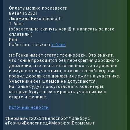
Оплату можно произвести
89184152321
Людмила Николаевна Л
Т-банк
(обязательно скинуть чек 🧾 и написать за кого
оплатили )
Или
Работает только в
т-банк
❗️❗️❗️❗️Гонка имеет статус тренировки. Это значит,
что гонка проводится без перекрытия дорожного
движения, что вся ответственность за здоровье
и имущество участника, а также за соблюдение
правил дорожного движения лежит на участнике.
Участники без шлемов не допускаются.
На гонке будут присутствовать волонтёры,
которые будут ассистировать участникам в
старте и финише.
Источник новости
#Бермамыт2025
#Велоспорт
#Эльбрус
#ГорныйВелосипед
#МарафонБермамыт