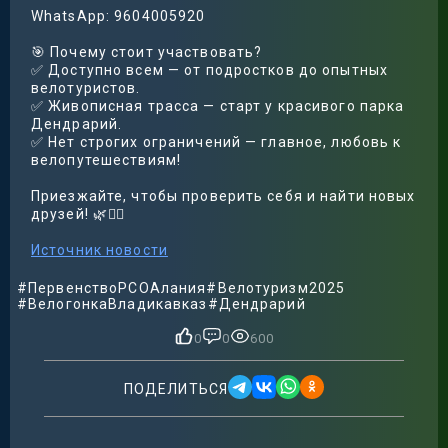
WhatsApp: 9604005920
🎯 Почему стоит участвовать?
✅ Доступно всем — от подростков до опытных
велотуристов.
✅ Живописная трасса — старт у красивого парка
Дендрарий.
✅ Нет строгих ограничений — главное, любовь к
велопутешествиям!
Приезжайте, чтобы проверить себя и найти новых
друзей! 🌿🚴‍♀️
Источник новости
#ПервенствоРСОАлания
#Велотуризм2025
#ВелогонкаВладикавказ
#Дендрарий
0
0
600
ПОДЕЛИТЬСЯ