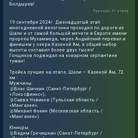
Болдырев!
Призеры 11 этапа
19 сентября 2024г. Двенадцатый этап
многодневной велогонки проходил по дороге из
Шали и от самой большой мечети в Европе имени
пророка Мухаммеда, через Андийский перевал и
финишем у озера Казеной Ам, а общий набор
высоты составил более двух тысяч!
Гонщиков поджидал на коварном серпантине
туман!
Тройка лучших на этапе, Шали — Казеной Ам, 72
км.:
Мужчины:
🥇Влас Шичкин (Санкт-Петербург /
«Локосфинкс»);
🥈Савва Новиков (Тульская область /
«Мангазея»;
🥉Михаил Фокин (Московская область /
«Мангазея»).
Юниоры:
🥇Вадим Гречишкин (Санкт-Петербург /