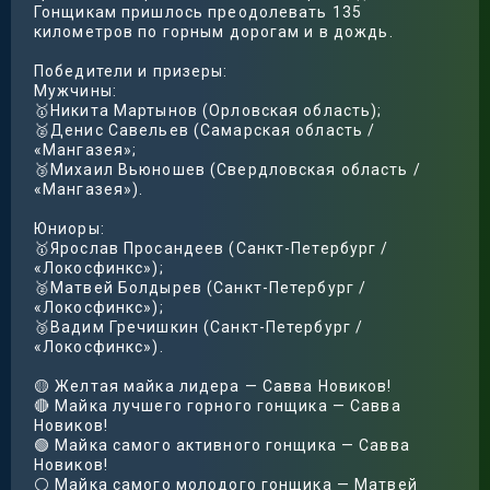
Гонщикам пришлось преодолевать 135
километров по горным дорогам и в дождь.
Победители и призеры:
Мужчины:
🥇Никита Мартынов (Орловская область);
🥈Денис Савельев (Самарская область /
«Мангазея»;
🥉Михаил Вьюношев (Свердловская область /
«Мангазея»).
Юниоры:
🥇Ярослав Просандеев (Санкт-Петербург /
«Локосфинкс»);
🥈Матвей Болдырев (Санкт-Петербург /
«Локосфинкс»);
🥉Вадим Гречишкин (Санкт-Петербург /
«Локосфинкс»).
🟡 Желтая майка лидера — Савва Новиков!
🔴 Майка лучшего горного гонщика — Савва
Новиков!
🟢 Майка самого активного гонщика — Савва
Новиков!
⚪️ Майка самого молодого гонщика — Матвей