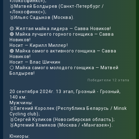
«Локосфинкс»);
🥈Матвей Болдырев (Санкт-Петербург /
«Локосфинкс»);
🥉Ильяс Садыков (Москва).
🟡 Желтая майка лидера — Савва Новиков!
🔴 Майка лучшего горного гонщика — Савва
Новиков!
Носит — Кирилл Миллер!
🟢 Майка самого активного гонщика — Савва
Новиков!
Носит — Влас Шичкин
⚪️ Майка самого молодого гонщика — Матвей
Болдырев!
Победители 12 этапа
20 сентября 2024г. 13 этап, Грозный - Грозный,
140 км:
Мужчины:
🥇Евгений Королек (Республика Беларусь / Minsk
Cycling club);
🥈Сергей Куликов (Новосибирская область);
🥉Артемий Хомяков (Москва / «Мангазея»).
Юниоры: