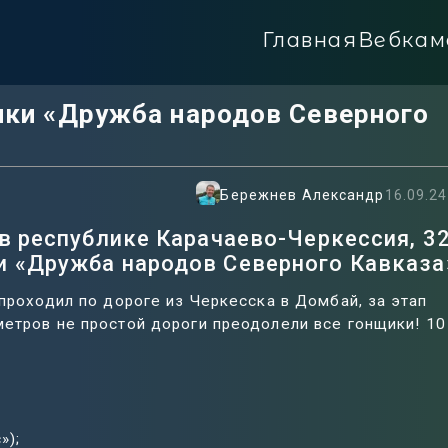
Главная
Вебкам
нки «Дружба народов Северного
Бережнев Александр
16.09.24
в республике Карачаево-Черкессия, 3
и «Дружба народов Северного Кавказа
 проходил по дороге из Черкесска в Домбай, за этап
метров не простой дороги преодолели все гонщики! 10
»);