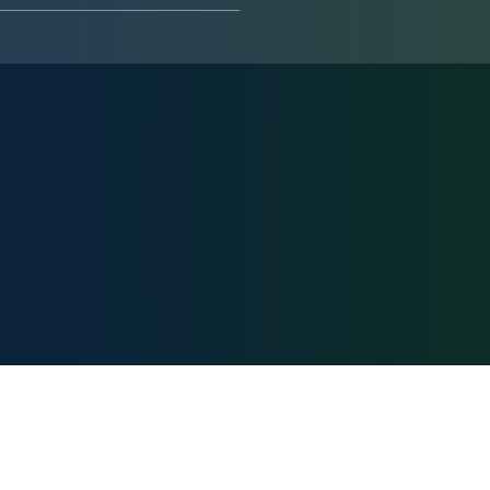
Карта сайта:
Документы:
Главная
Политика
конфиденциаль
Вебкамеры
Пользовательс
Маршруты
соглашение