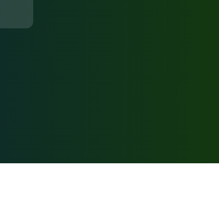
Соцсети:
Велотренировки на КМВ
ности
Объявления о
кое
совместных заездах