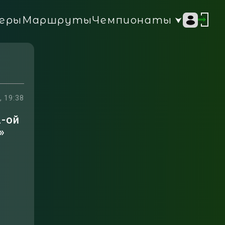
Чемпионаты
еры
Маршруты
, 19:38
2-ой
»