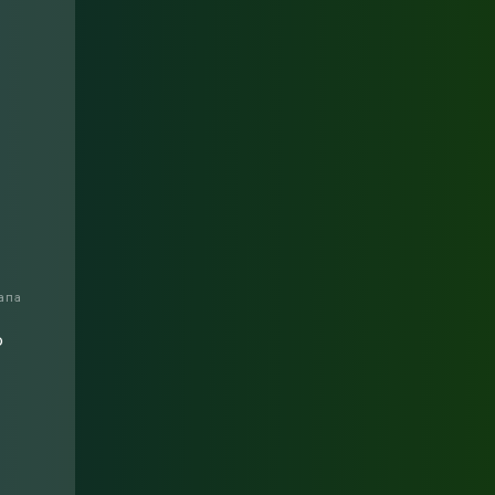
апа
о