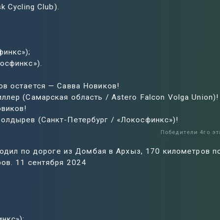
 Cycling Club).
финкс»);
осфинкс»).
ов остается — Савва Новиков!
лер (Самарская область / Astero Falcon Volga Union)!
овиков!
олдырев (Санкт-Петербург / «Локосфинкс»)!
Победители 4го эт
ходил по дороге из Домбая в Архыз, 170 километров п
ов. 11 сентября 2024
нкс»);