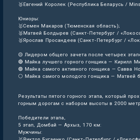
🥉Евгений Королек (Республика Беларусь / Minsk
Юниоры:
🥇Семен Макаров (Тюменская область);
🥈Матвей Болдырев (Санкт-Петербург / «Локос
🥉Ярослав Просандеев (Санкт-Петербург / «Лок
🟡 Лидером общего зачета после четырех этап
🔴 Майка лучшего горного гонщика — Кирилл Мил
🟢 Майка самого активного гонщика — Савва Н
⚪️ Майка самого молодого гонщика — Матвей б
Результаты пятого горного этапа, который про
горным дорогам с набором высоты в 2000 метр
Победители этапа,
5 этап, Домбай — Архыз, 170 км:
Мужчины:
🥇Виктор Бугаенко (Санкт-Петербург / «Локосфи