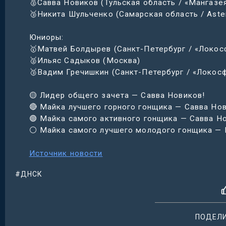
🥈Савва Новиков (Тульская область / «Мангазе
🥉Никита Шульченко (Самарская область / Aster
Юниоры:
🥇Матвей Болдырев (Санкт-Петербург / «Локос
🥈Ильяс Садыков (Москва)
🥉Вадим Гречишкин (Санкт-Петербург / «Локос
🟡 Лидер общего зачета — Савва Новиков!
🔴 Майка лучшего горного гонщика — Савва Нов
🟢 Майка самого активного гонщика — Савва Н
⚪️ Майка самого лучшего молодого гонщика —
Источник новости
#ДНСК
ПОДЕЛ