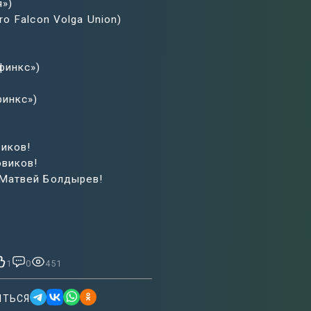
я»)
o Falcon Volga Union)
финкс»)
финкс»)
иков!
овиков!
 Матвей Болдырев!
1
0
451
ИТЬСЯ