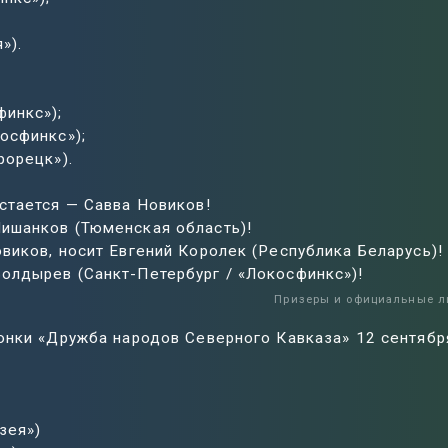
»).
финкс»);
осфинкс»);
рорецк»).
стается — Савва Новиков!
ишанков (Тюменская область)!
виков, носит Евгений Королек (Республика Беларусь)!
олдырев (Санкт-Петербург / «Локосфинкс»)!
Призеры и официальные л
онки «Дружба народов Северного Кавказа» 12 сентябр
зея»)