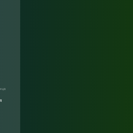
ица
я