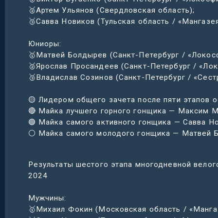
🥈Артем Ульянов (Свердловская область);
🥉Савва Новиков (Тульская область / «Мангазея
Юниоры:
🥇Матвей Болдырев (Санкт-Петербург / «Локос
🥈Ярослав Просандеев (Санкт-Петербург / «Лок
🥉Владислав Созинов (Санкт-Петербург / «Сест
🟡 Лидером общего зачета после пяти этапов о
🔴 Майка лучшего горного гонщика — Максим М
🟢 Майка самого активного гонщика — Савва Но
⚪️ Майка самого молодого гонщика — Матвей Б
Результаты шестого этапа многодневной велог
2024
Мужчины:
🥇Михаил Фокин (Московская область / «Манга