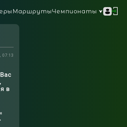
Чемпионаты
еры
Маршруты
, 07:13
 Вас
,
я в
я
