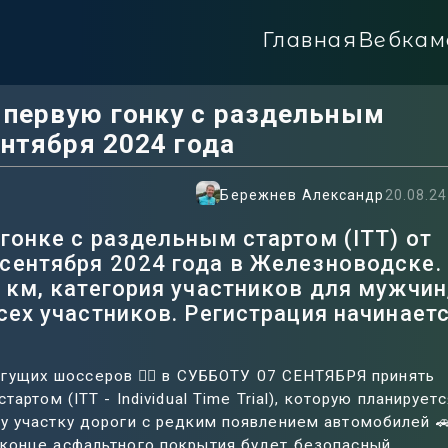
Главная
Вебкам
первую гонку с раздельным
нтября 2024 года
Бережнев Александр
20.08.24
гонке с раздельным стартом (ITT) от
сентября 2024 года в Железноводске.
 км, категория участников для мужчин
сех участников. Регистрация начинаетс
щих шоссеров 🚴‍♂️ в СУББОТУ 07 СЕНТЯБРЯ принять
ртом (ITT - Individual Time Trial), которую планируетс
у участку дороги с редким появлением автомобилей 
 конце асфальтного покрытия будет безопасный