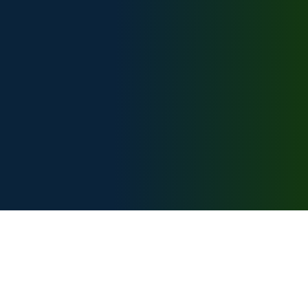
Техническая поддержка:
support@bike-caucasus.ru
Разработчик
Карта сайта:
Главная