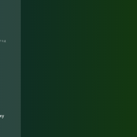
у
год
му