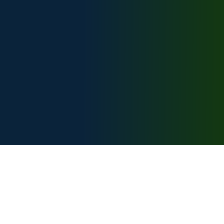
Техническая поддержка:
support@bike-caucasus.ru
Разработчик
Карта сайта:
Главная
Вебкамеры